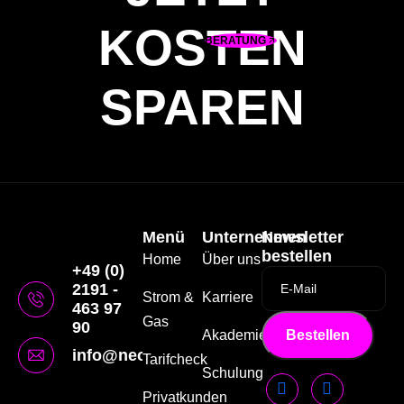
KOSTEN
BERATUNG
SPAREN
Menü
Unternehmen
Newsletter
bestellen
Home
Über uns
+49 (0)
2191 -
Strom &
Karriere
463 97
Gas
90
Akademie
Bestellen
info@neonenergie.de
Tarifcheck
Schulung
Privatkunden