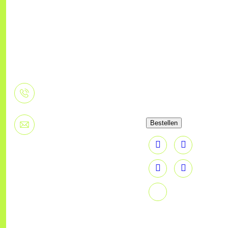
Menü
Unternehmen
Newsletter
Home
Über
bestellen
+49 (0)
uns
2191 -
Strom &
Gas
Karriere
463 97
90
Tarifcheck
Akademie
Bestellen
info@neonenergie.de
Privatkunden
Schulung
Gewerbekunden
FAQS
Hausverwaltung
Kontakt
Tippgeber
Cookies
Geschäftspartner
Datenschutz
LOGIN
Impressum